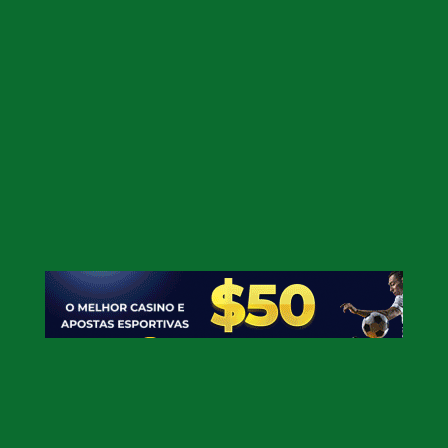
Descubra tudo agora!
Jogos