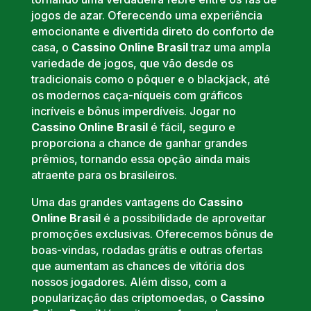
jogos de azar. Oferecendo uma experiência
emocionante e divertida direto do conforto de
casa, o
Cassino Online Brasil
traz uma ampla
variedade de jogos, que vão desde os
tradicionais como o pôquer e o blackjack, até
os modernos caça-níqueis com gráficos
incríveis e bônus imperdíveis. Jogar no
Cassino Online Brasil
é fácil, seguro e
proporciona a chance de ganhar grandes
prêmios, tornando essa opção ainda mais
atraente para os brasileiros.
Uma das grandes vantagens do
Cassino
Online Brasil
é a possibilidade de aproveitar
promoções exclusivas. Oferecemos bônus de
boas-vindas, rodadas grátis e outras ofertas
que aumentam as chances de vitória dos
nossos jogadores. Além disso, com a
popularização das criptomoedas, o
Cassino