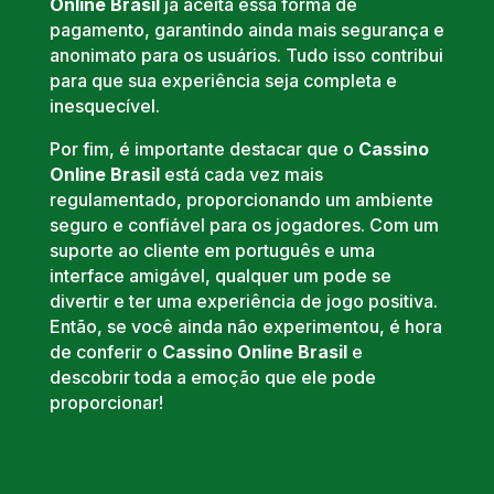
Online Brasil
já aceita essa forma de
pagamento, garantindo ainda mais segurança e
anonimato para os usuários. Tudo isso contribui
para que sua experiência seja completa e
inesquecível.
Por fim, é importante destacar que o
Cassino
Online Brasil
está cada vez mais
regulamentado, proporcionando um ambiente
seguro e confiável para os jogadores. Com um
suporte ao cliente em português e uma
interface amigável, qualquer um pode se
divertir e ter uma experiência de jogo positiva.
Então, se você ainda não experimentou, é hora
de conferir o
Cassino Online Brasil
e
descobrir toda a emoção que ele pode
proporcionar!