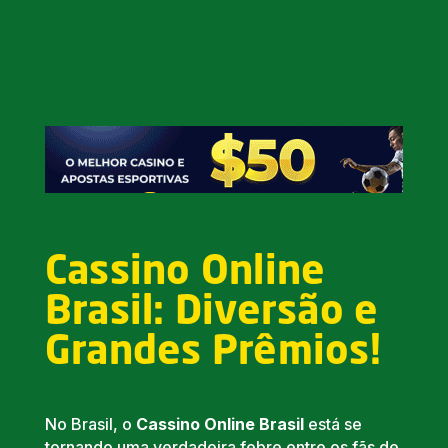
Cassino Online
Brasil: Diversão e
Grandes Prêmios!
No Brasil, o
Cassino Online Brasil
está se
tornando uma verdadeira febre entre os fãs de