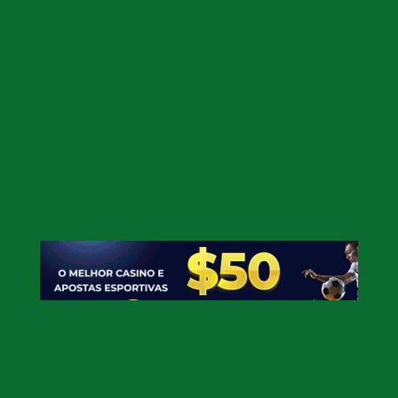
Descubra tudo agora!
Jogos