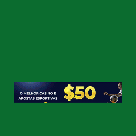
Descubra tudo agora!
Jogos