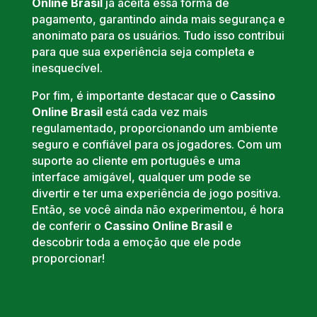
Online Brasil
já aceita essa forma de
pagamento, garantindo ainda mais segurança e
anonimato para os usuários. Tudo isso contribui
para que sua experiência seja completa e
inesquecível.
Por fim, é importante destacar que o
Cassino
Online Brasil
está cada vez mais
regulamentado, proporcionando um ambiente
seguro e confiável para os jogadores. Com um
suporte ao cliente em português e uma
interface amigável, qualquer um pode se
divertir e ter uma experiência de jogo positiva.
Então, se você ainda não experimentou, é hora
de conferir o
Cassino Online Brasil
e
descobrir toda a emoção que ele pode
proporcionar!