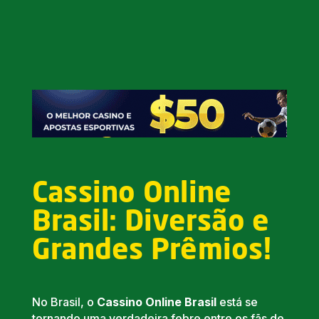
Cassino Online
Brasil: Diversão e
Grandes Prêmios!
No Brasil, o
Cassino Online Brasil
está se
tornando uma verdadeira febre entre os fãs de