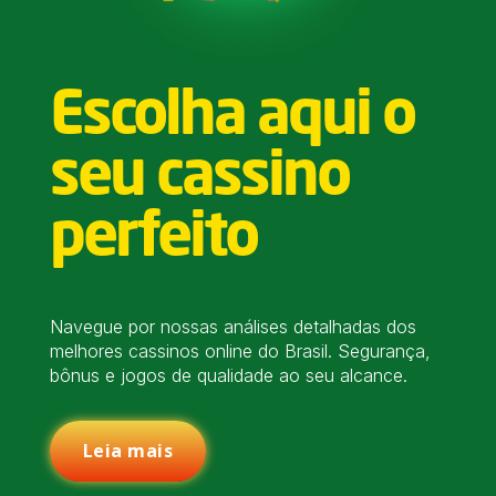
Escolha aqui o
seu cassino
perfeito
Navegue por nossas análises detalhadas dos
melhores cassinos online do Brasil. Segurança,
bônus e jogos de qualidade ao seu alcance.
Leia mais