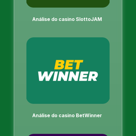
Análise do casino SlottoJAM
Análise do casino BetWinner