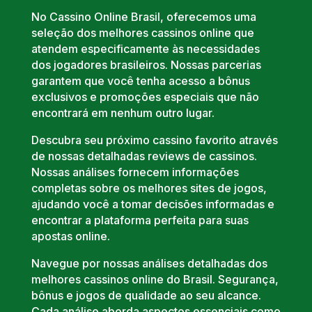
No Cassino Online Brasil, oferecemos uma
seleção dos melhores cassinos online que
atendem especificamente às necessidades
dos jogadores brasileiros. Nossas parcerias
garantem que você tenha acesso a bônus
exclusivos e promoções especiais que não
encontrará em nenhum outro lugar.
Descubra seu próximo cassino favorito através
de nossas detalhadas reviews de cassinos.
Nossas análises fornecem informações
completas sobre os melhores sites de jogos,
ajudando você a tomar decisões informadas e
encontrar a plataforma perfeita para suas
apostas online.
Navegue por nossas análises detalhadas dos
melhores cassinos online do Brasil. Segurança,
bônus e jogos de qualidade ao seu alcance.
Cada análise aborda aspectos essenciais como