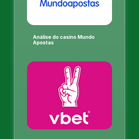
Análise do casino Mundo
Apostas